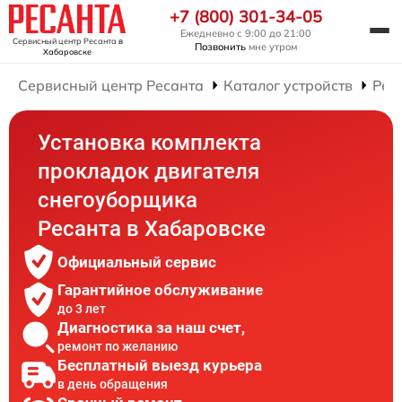
+7 (800) 301-34-05
Ежедневно с 9:00 до 21:00
Сервисный центр Ресанта
в
Позвонить
мне утром
Хабаровске
Сервисный центр Ресанта
Каталог устройств
Рем
Установка комплекта
прокладок двигателя
снегоуборщика
Ресанта в Хабаровске
Официальный сервис
Гарантийное обслуживание
до 3 лет
Диагностика за наш счет,
ремонт по желанию
Бесплатный выезд курьера
в день обращения