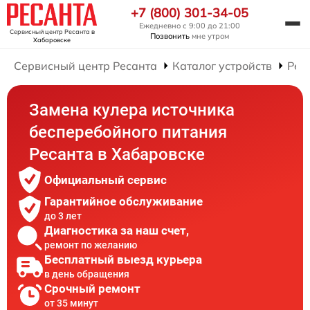
+7 (800) 301-34-05
Ежедневно с 9:00 до 21:00
Сервисный центр Ресанта
в
Позвонить
мне утром
Хабаровске
Сервисный центр Ресанта
Каталог устройств
Рем
Замена кулера источника
бесперебойного питания
Ресанта в Хабаровске
Официальный сервис
Гарантийное обслуживание
до 3 лет
Диагностика за наш счет,
ремонт по желанию
Бесплатный выезд курьера
в день обращения
Срочный ремонт
от 35 минут